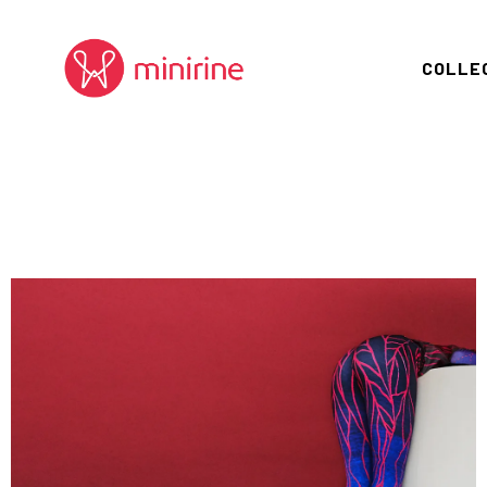
COLLE
ALLEGO
JUNGL
VISION
FORBI
CELEB
DEEPS
ORIGIN
TOMTEM
PLAYG