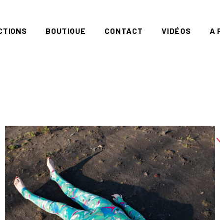
CTIONS
BOUTIQUE
CONTACT
VIDÉOS
A 
RIES
EART
DDENPLANET
RATION
OUL
ISEMOI
ROUND