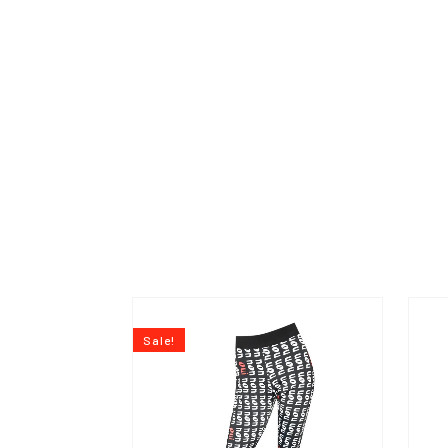
MONTE
BACK T
Sale!