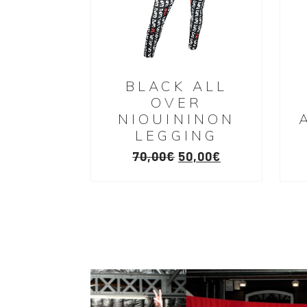
BLACK ALL
OVER
NIOUININON
LEGGING
70,00
€
50,00
€