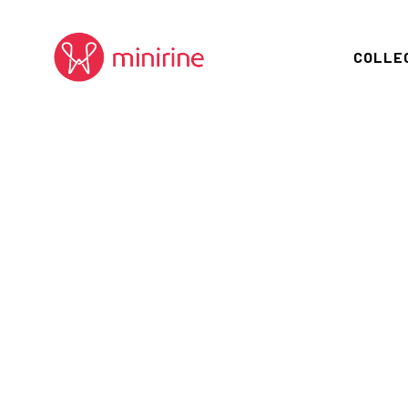
COLLE
ALLEGO
JUNGL
VISION
FORBI
CELEB
DEEPS
ORIGIN
TOMTEM
PLAYG