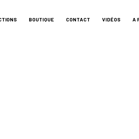
CTIONS
BOUTIQUE
CONTACT
VIDÉOS
A 
RIES
EART
DDENPLANET
RATION
OUL
ISEMOI
ROUND