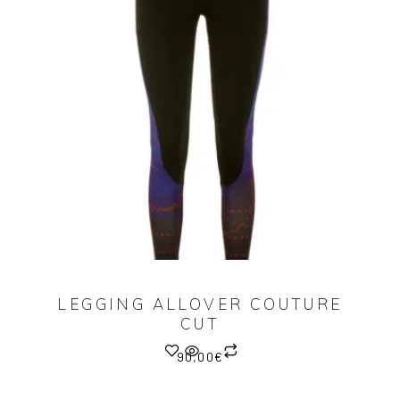
LEGGING ALLOVER COUTURE
CUT
90,00
€