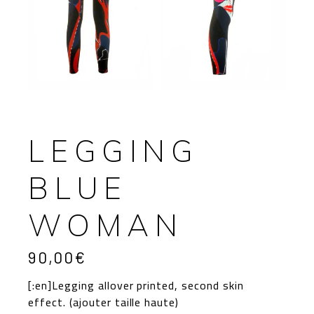
LEGGING
BLUE
WOMAN
90,00
€
[:en]Legging allover printed, second skin
effect. (ajouter taille haute)